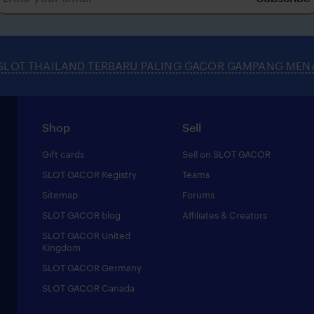
ter
our
ail
SLOT THAILAND TERBARU PALING GACOR GAMPANG MENA
Shop
Sell
Gift cards
Sell on SLOT GACOR
SLOT GACOR Registry
Teams
Sitemap
Forums
SLOT GACOR blog
Affiliates & Creators
SLOT GACOR United
Kingdom
SLOT GACOR Germany
SLOT GACOR Canada