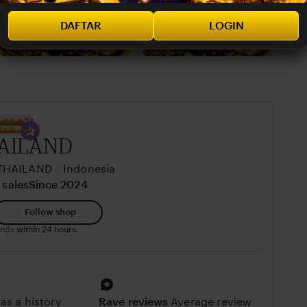
DAFTAR
LOGIN
AILAND
 THAILAND
|
Indonesia
 sales
Since 2024
Follow shop
ponds
within 24 hours.
as a history
Rave reviews
Average review