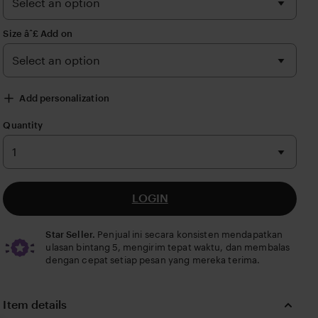
Size âˆ£ Add on
0)
Value (9)
Comfort (8)
Ease of use (2)
Condition (1)
Add personalization
Quantity
LOGIN
Star Seller.
Penjual ini secara konsisten mendapatkan
ulasan bintang 5, mengirim tepat waktu, dan membalas
dengan cepat setiap pesan yang mereka terima.
Item details