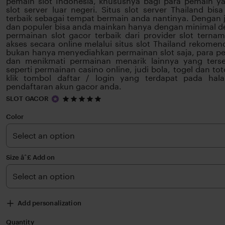
pemain slot Indonesia, khususnya bagi para pemain y
slot server luar negeri. Situs slot server Thailand bis
terbaik sebagai tempat bermain anda nantinya. Dengan 
dan populer bisa anda mainkan hanya dengan minimal de
permainan slot gacor terbaik dari provider slot terna
akses secara online melalui situs slot Thailand rekomen
bukan hanya menyediahkan permainan slot saja, para pe
dan menikmati permainan menarik lainnya yang tersed
seperti permainan casino online, judi bola, togel dan to
klik tombol daftar / login yang terdapat pada hal
pendaftaran akun gacor anda.
5
SLOT GACOR
out
of
Color
5
stars
Size âˆ£ Add on
Add personalization
Quantity