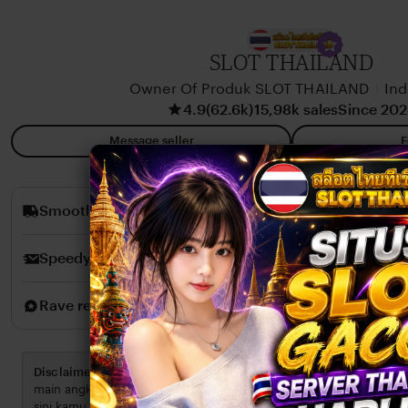
j
a
b
a
r
y
y
d
A
SLOT THAILAND
a
o
s
Owner Of Produk SLOT THAILAND
|
Ind
_
e
4.9
(62.6k)
15,98k sales
Since 20
S
p
Message seller
F
e
This seller usually responds
within 24 hours.
b
a
Smooth shipping
Has a history of shipping on time w
s
t
Speedy replies
Has a history of replying to messages
i
a
Rave reviews
Average review rating is 4.8 or higher.
n
Disclaimer:
Konten ini dibuat murni untuk hiburan dan informasi.
main angka atau putar slot,
SLOT THAILAND
bisa jadi tempat nong
sini kamu bisa cek rekomendasi situs toto slot resmi, lihat RTP slot