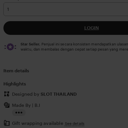
LOGIN
Star Seller.
Penjual ini secara konsisten mendapatkan ulasan
waktu, dan membalas dengan cepat setiap pesan yang mere
Item details
Highlights
Designed by
SLOT THAILAND
Made By | B.I
Read
Gift wrapping available
the
See details