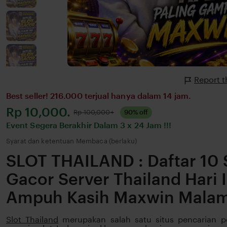
Report 
Best seller! 216.000 terjual hanya dalam 14 jam.
Harga:
Rp 10,000.
Normal:
Rp 100,000+
90% off
Event Segera Berakhir Dalam
3 x 24 Jam !!!
Syarat dan ketentuan Membaca (berlaku)
SLOT THAILAND : Daftar 10 S
Gacor Server Thailand Hari I
Ampuh Kasih Maxwin Malam
Slot Thailand
merupakan salah satu situs pencarian p