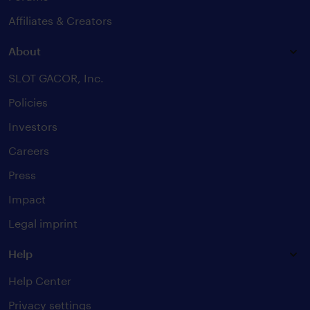
Affiliates & Creators
About
SLOT GACOR, Inc.
Policies
Investors
Careers
Press
Impact
Legal imprint
Help
Help Center
Privacy settings