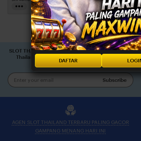
dan nikmati tampilan website yang simpel tapi enak dipakai. Ditam
Read
fast respon banget, bikin main makin tenang dan nyaman
the
full
Â© All Rights Reserved SLOT GACOR
description
2587 favorites
SLOT GACOR
SITUS GACOR
SLOT THAILAND : Daftar 10 Situs Slot Gacor Server
Thailand Hari Ini Paling Ampuh Kasih Maxwin
DAFTAR
LOGI
Malam Ini
Subscribe
Enter
your
email
AGEN SLOT THAILAND TERBARU PALING GACOR
GAMPANG MENANG HARI INI