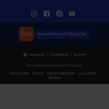
Instagram
Facebook
Pinterest
Youtube
Download the SLOT GACOR App
Indonesia | English (US) | Rp (IDR)
Â© All Rights Reserved SLOT GACOR
Terms of Use
Privacy
Interest-based ads
Local Shops
Regions