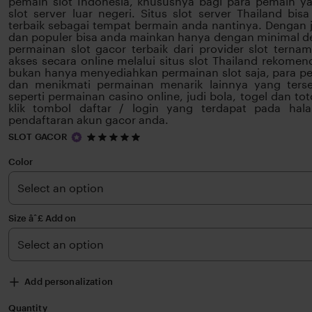
pemain slot Indonesia, khususnya bagi para pemain y
slot server luar negeri. Situs slot server Thailand bis
terbaik sebagai tempat bermain anda nantinya. Dengan 
dan populer bisa anda mainkan hanya dengan minimal de
permainan slot gacor terbaik dari provider slot terna
akses secara online melalui situs slot Thailand rekomen
bukan hanya menyediahkan permainan slot saja, para pe
dan menikmati permainan menarik lainnya yang tersed
seperti permainan casino online, judi bola, togel dan to
klik tombol daftar / login yang terdapat pada hal
pendaftaran akun gacor anda.
5
SLOT GACOR
out
of
Color
5
stars
Size âˆ£ Add on
Add personalization
Quantity