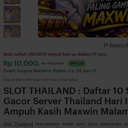
Report 
Best seller! 216.000 terjual hanya dalam 14 jam.
Harga:
Rp 10,000.
Normal:
Rp 100,000+
90% off
Event Segera Berakhir Dalam
3 x 24 Jam !!!
Syarat dan ketentuan Membaca (berlaku)
SLOT THAILAND : Daftar 10 S
Gacor Server Thailand Hari I
Ampuh Kasih Maxwin Malam
Slot Thailand
merupakan salah satu situs pencarian p